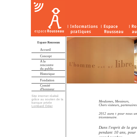
Espace Rousseau
Accueil
Concept
A la
rencontre
du public
Historique
Fondation
Comité
d'honneur
Site internet réalisé
grâce au soutien de la
Mesdames, Messieurs,
banque privée
Chers visiteurs, partenaires
Lombard Odier
2012 aura t pour nous un
tricentenaire.
Dans l'esprit de la gr
pendant 10 ans, pour 