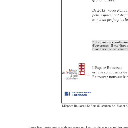
grand nombre.
Ds 2013, notre Fondati
petit espace, ont dis
sein d'un projet plus l
* Le
parcours audiovisu
d'ouvertures. Il est disp
russe
ainsi que dans une ve
L'Espace Rousseau
est une composante de
Retrouvez nous sur l
LEspace Rousseau bnficie du soutien de lEtat et d
derek jeter jersey
mariano rivera jersey
mickey mantle jersey
masahiro tana