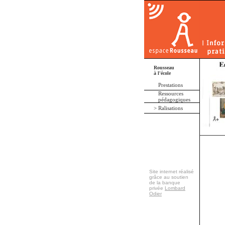
Rousseau
à l'école
Prestations
Ressources
pédagogiques
> Ralisations
Site internet réalisé
grâce au soutien
de la banque
privée
Lombard
Odier