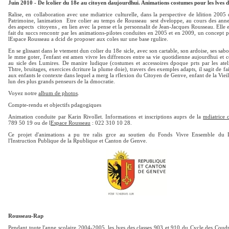
Juin 2010 - De lcolier du 18e au citoyen daujourdhui. Animations costumes pour les lves d
Ralise, en collaboration avec une mdiatrice culturelle, dans la perspective de ldition 2005
Patrimoine, lanimation Etre colier au temps de Rousseau sest dveloppe, au cours des anne
des aspects citoyens , en lien avec la pense et la personnalit de Jean-Jacques Rousseau. Elle
fait du succs rencontr par les animations-pilotes conduites en 2005 et en 2009, un concept
lEspace Rousseau a dcid de proposer aux coles sur une base rgulire.
En se glissant dans le vtement dun colier du 18e sicle, avec son cartable, son ardoise, ses sab
le mme goter, l'enfant est amen vivre les diffrences entre sa vie quotidienne aujourdhui et c
au sicle des Lumires. De manire ludique (costumes et accessoires dpoque prts par les ate
Thtre, bruitages, exercices dcriture la plume doie), travers des exemples adapts, il sagit de 
aux enfants le contexte dans lequel a merg la rflexion du Citoyen de Genve, enfant de la Viei
lun des plus grands penseurs de la dmocratie.
Voyez notre
album de photos
.
Compte-rendu et objectifs pdagogiques
Animation conduite par Karin Rivollet. Informations et inscriptions auprs de la
mdiatrice c
789 50 19 ou de l
Espace Rousseau
: 022 310 10 28.
Ce projet d'animations a pu tre ralis grce au soutien du Fonds Vivre Ensemble du 
l'Instruction Publique de la Rpublique et Canton de Genve.
Rousseau-Rap
Pendant toute l'anne scolaire 2004-2005, les lves des classes 903 et 910 du Cycle des Coudri