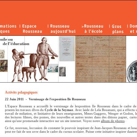
Activits pdagogiques
22 Juin 2011 - Vernissage de l'exposition Ile Rousseau
L'Espace Rousseau a accueilli le vernissage de lexposition Ile Rousseau dans le cadre de 
prsents les travaux dlves du
Cycle de la Seymaz
. Avec laide de Lela Bouanani, qui a effectu
travail de mdiation, et linitiative de leurs enseignantes, Mmes Gaggero, Wenger et Godon, les
des lectures filmes, des pomes, des nouvelles et autres textes dans des ditions papier, cart
ainsi qu'une promenade interactive sur un site internet. Voyez notre
album de photos
.
Ce fut, nouveau, loccasion de constater le pouvoir inspirant de Jean-Jacques Rousseau et lusa
peut tre fait de son uvre dans le cadre du cursus scolaire. Puisse cette initiative inspirer dautre