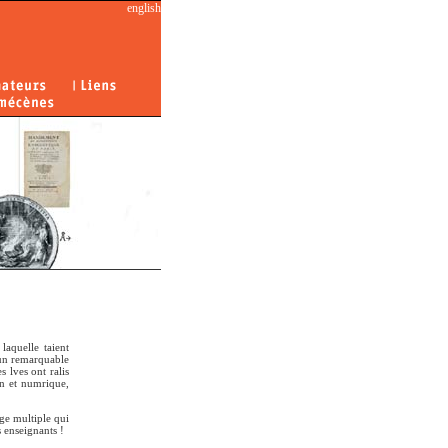
english
laquelle taient
 un remarquable
 lves ont ralis
on et numrique,
ge multiple qui
s enseignants !