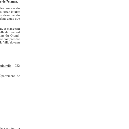
e 4e 7e anne.
 des Journes du
s, pour intgrer
 est devenue, du
 pdagogique que
ots, et mangeant
elle dun enfant
liers du Grand-
faire comprendre
lle Ville devenu
ulturelle
: 022
Dpartement de
ers ont tudi la